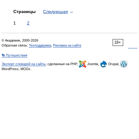
Страницы
Следующая
→
1
2
© Академик, 2000-2026
18+
Обратная связь:
Техподдержка
,
Реклама на сайте
👣 Путешествия
Экспорт словарей на сайты
, сделанные на PHP,
Joomla,
Drupal,
WordPress, MODx.