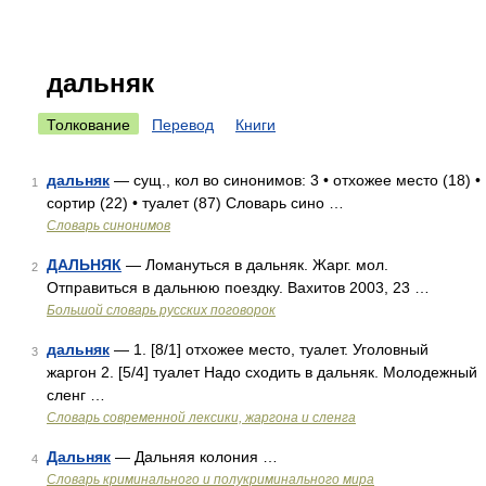
дальняк
Толкование
Перевод
Книги
дальняк
— сущ., кол во синонимов: 3 • отхожее место (18) •
1
сортир (22) • туалет (87) Словарь сино …
Словарь синонимов
ДАЛЬНЯК
— Ломануться в дальняк. Жарг. мол.
2
Отправиться в дальнюю поездку. Вахитов 2003, 23 …
Большой словарь русских поговорок
дальняк
— 1. [8/1] отхожее место, туалет. Уголовный
3
жаргон 2. [5/4] туалет Надо сходить в дальняк. Молодежный
сленг …
Cловарь современной лексики, жаргона и сленга
Дальняк
— Дальняя колония …
4
Словарь криминального и полукриминального мира